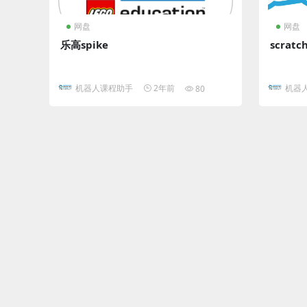
网盘
网盘
乐高spike
scratc
机器人课程助手
2年前
机器
80