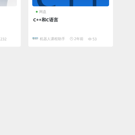
网盘
C++和C语言
机器人课程助手
2年前
232
53